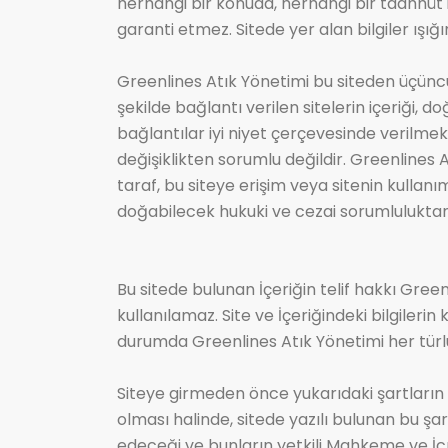
herhangi bir konuda, herhangi bir taahhüt 
garanti etmez. Sitede yer alan bilgiler ışığın
Greenlines Atık Yönetimi bu siteden üçüncü k
şekilde bağlantı verilen sitelerin içeriği, d
bağlantılar iyi niyet çerçevesinde verilmek
değişiklikten sorumlu değildir. Greenlines 
taraf, bu siteye erişim veya sitenin kullan
doğabilecek hukuki ve cezai sorumlulukta
Bu sitede bulunan İçeriğin telif hakkı Green
kullanılamaz. Site ve İçeriğindeki bilgileri
durumda Greenlines Atık Yönetimi her türlü 
Siteye girmeden önce yukarıdaki şartların 
olması halinde, sitede yazılı bulunan bu şar
edeceği ve bunların yetkili Mahkeme ve İcr