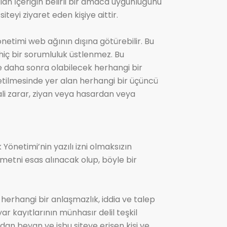
an İçeriğin belirli bir amaca uygunluğunu
iteyi ziyaret eden kişiye aittir.
önetimi web ağının dışına götürebilir. Bu
i hiç bir sorumluluk üstlenmez. Bu
de daha sonra olabilecek herhangi bir
iletilmesinde yer alan herhangi bir üçüncü
tali zarar, ziyan veya hasardan veya
 Yönetimi’nin yazılı izni olmaksızın
ı metni esas alınacak olup, böyle bir
erhangi bir anlaşmazlık, iddia ve talep
ar kayıtlarının münhasır delil teşkil
an beyan ve işbu siteye erişen kişi ve