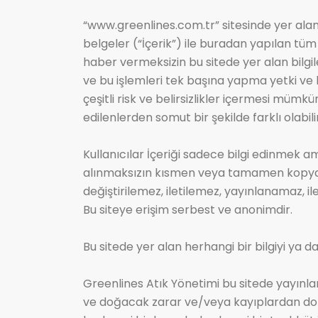
“www.greenlines.com.tr” sitesinde yer alan t
belgeler (“İçerik”) ile buradan yapılan tü
haber vermeksizin bu sitede yer alan bilgile
ve bu işlemleri tek başına yapma yetki ve h
çeşitli risk ve belirsizlikler içermesi müm
edilenlerden somut bir şekilde farklı olabilir
Kullanıcılar İçeriği sadece bilgi edinmek a
alınmaksızın kısmen veya tamamen kopya ed
değiştirilemez, iletilemez, yayınlanamaz, i
Bu siteye erişim serbest ve anonimdir.
Bu sitede yer alan herhangi bir bilgiyi ya d
Greenlines Atık Yönetimi bu sitede yayınla
ve doğacak zarar ve/veya kayıplardan dolay