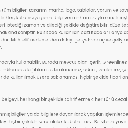
üm bilgiler, tasarım, marka, logo, tablolar, yorum ve tavsiy
m linkler, kullanıcıya genel bilgi vermek amacıyla sunulmu
ri, istediği zaman ve dilediği şekilde değiştirebilir, düzel
akkına sahiptir. Bu sitede kullanılan bazı ifadeler ileriye
kündür. Muhtelif nedenlerden dolayı gerçek sonuç ve gelişme
.
macıyla kullanabilir. Burada mevcut olan İçerik, Greenlines 
ilemez, dağıtılamaz, kiralanamaz, ödünç verilemez, çoğal
leride kullanılmak üzere saklanamaz, hiçbir şekilde ticari 
a belgeyi, herhangi bir şekilde tahrif etmek; her türlü ceza
nmış bilgiler ya da bilgilere dayanılarak yapılan işleml
ı hiçbir şekilde sorumluluk kabul etmez. Bu sitede yayınla