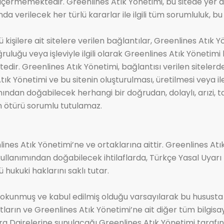
içermemektedir. Greenlines Atık Yönetimi, bu sitede yer al
da verilecek her türlü kararlar ile ilgili tüm sorumluluk, bu s
işilere ait sitelere verilen bağlantılar, Greenlines Atık Y
oğruluğu veya işleviyle ilgili olarak Greenlines Atık Yönetim
tedir. Greenlines Atık Yönetimi, bağlantısı verilen siteler
Atık Yönetimi ve bu sitenin oluşturulması, üretilmesi veya 
ımından doğabilecek herhangi bir doğrudan, dolaylı, arızi, 
n ötürü sorumlu tutulamaz.
lines Atık Yönetimi’ne ve ortaklarına aittir. Greenlines Atık
n kullanımından doğabilecek ihtilaflarda, Türkçe Yasal Uyar
hukuki haklarını saklı tutar.
okunmuş ve kabul edilmiş olduğu varsayılarak bu hususta h
tların ve Greenlines Atık Yönetimi’ne ait diğer tüm bilgisay
a Dairelerine sunulacağı Greenlines Atık Yönetimi tarafınd